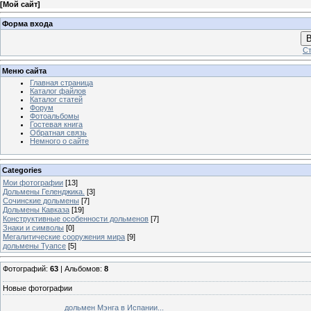
[
Мой сайт
]
Форма входа
В
Ст
Меню сайта
Главная страница
Каталог файлов
Каталог статей
Форум
Фотоальбомы
Гостевая книга
Обратная связь
Немного о сайте
Categories
Мои фотографии
[13]
Дольмены Геленджика.
[3]
Сочинские дольмены
[7]
Дольмены Кавказа
[19]
Конструктивные особенности дольменов
[7]
Знаки и символы
[0]
Мегалитические сооружения мира
[9]
дольмены Туапсе
[5]
Фотографий:
63
| Альбомов:
8
Новые фотографии
дольмен Мэнга в Испании...