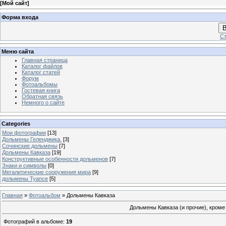
[
Мой сайт
]
Форма входа
В
Ст
Меню сайта
Главная страница
Каталог файлов
Каталог статей
Форум
Фотоальбомы
Гостевая книга
Обратная связь
Немного о сайте
Categories
Мои фотографии
[13]
Дольмены Геленджика.
[3]
Сочинские дольмены
[7]
Дольмены Кавказа
[19]
Конструктивные особенности дольменов
[7]
Знаки и символы
[0]
Мегалитические сооружения мира
[9]
дольмены Туапсе
[5]
Главная
»
Фотоальбом
» Дольмены Кавказа
Дольмены Кавказа (и прочие), кроме
Фотографий в альбоме
:
19