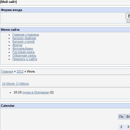
[
Мой сайт
]
Форма входа
В
Ст
Меню сайта
Главная страница
Каталог файлов
Каталог статей
Форум
Фотоальбомы
Гостевая книга
Обратная связь
Немного о сайте
Главная
»
2012
»
Июль
14 Июля, Суббота
10:19
лунки в Иордании
(2)
Calendar
Пн
Вт
2
3