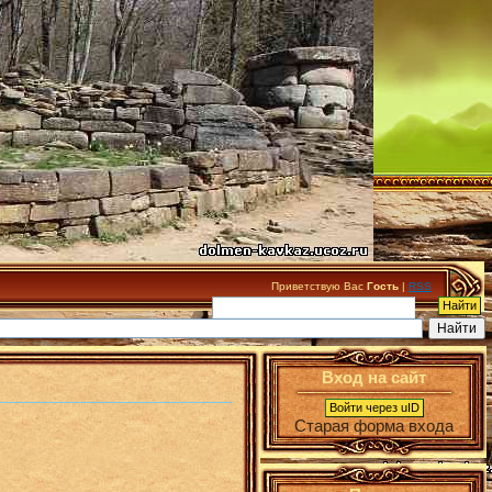
Приветствую Вас
Гость
|
RSS
Вход на сайт
Войти через uID
Старая форма входа