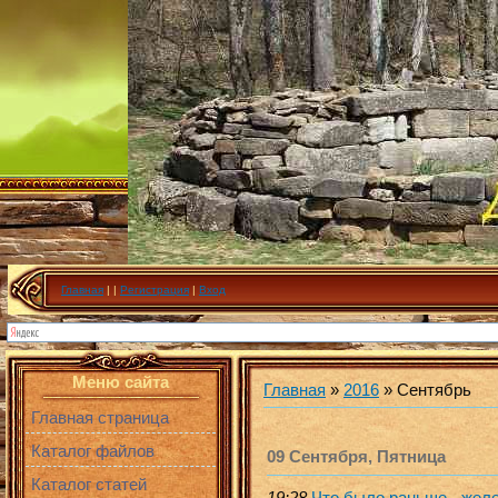
Главная
|
|
Регистрация
|
Вход
Меню сайта
Главная
»
2016
»
Сентябрь
Главная страница
Каталог файлов
09 Сентября, Пятница
Каталог статей