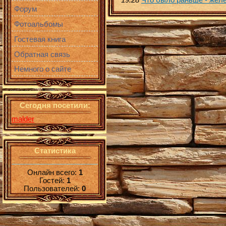
19:28
Что было раньше - желе
Форум
Фотоальбомы
Гостевая книга
Обратная связь
Немного о сайте
Сегодня посетили:
malder
Статистика
Онлайн всего:
1
Гостей:
1
Пользователей:
0