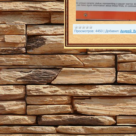
Просмотров:
4450
|
Добавил:
Андрей_В