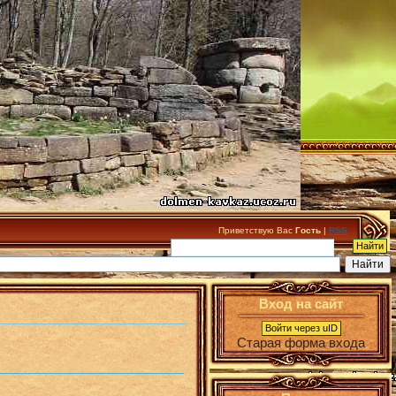
Приветствую Вас
Гость
|
RSS
Вход на сайт
Войти через uID
Старая форма входа