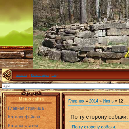
Главная
|
|
Регистрация
|
Вход
Меню сайта
Главная
»
2014
»
Июнь
»
12
Главная страница
По ту сторону собаки.
Каталог файлов
Каталог статей
По ту сторону собаки.