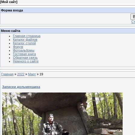
[
Мой сайт
]
Форма входа
В
Ст
Меню сайта
Главная страница
Каталог файлов
Каталог статей
Форум
Фотоальбомы
Гостевая книга
Обратная связь
Немного о сайте
Главная
»
2022
»
Март
»
19
Записки дольменщика