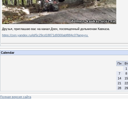
Друзья, приглашаю вас на канал Дзен, посвященный дольменам Кавказа.
https://zen.yandex.ru/id/5c29cd18871d9300abf884c0?lang=ru
Calendar
Пн
Вт
1
7
8
14
15
21
22
28
29
Полная версия сайта